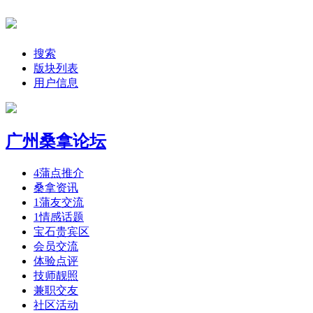
搜索
版块列表
用户信息
广州桑拿论坛
4
蒲点推介
桑拿资讯
1
蒲友交流
1
情感话题
宝石贵宾区
会员交流
体验点评
技师靓照
兼职交友
社区活动