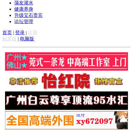
蒲友灌水
健康养身
升级宝石贵宾
论坛管理
首页
|
登录
|
注册
触屏版
|
电脑版