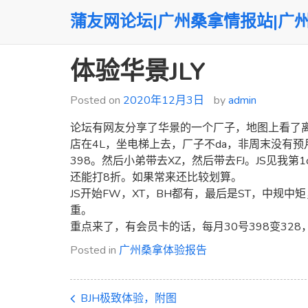
Skip
蒲友网论坛|广州桑拿情报站|广
to
content
体验华景JLY
Posted on
2020年12月3日
by
admin
论坛有网友分享了华景的一个厂子，地图上看了
店在4L，坐电梯上去，厂子不da，非周末没有预月
398。然后小弟带去XZ，然后带去FJ。JS见我第
还能打8折。如果常来还比较划算。
JS开始FW，XT，BH都有，最后是ST，中规中矩
重。
重点来了，有会员卡的话，每月30号398变32
Posted in
广州桑拿体验报告
BJH极致体验，附图