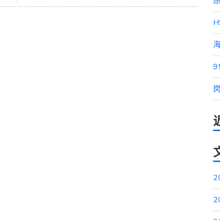
原
H
海
2
2