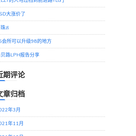
LZT的人马过档到前进路YLG了
SD大涨价了
珠zl
95会所可以升级98的地方
岗贝路LPH报告分享
近期评论
文章归档
022年3月
021年11月