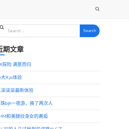
Search
近期文章
X探险 满意而归
b大X.js体验
ZL柒柒柒最新体验
海珠bjh一夜游，换了两次人
XHM和美腿纹身女的邂逅