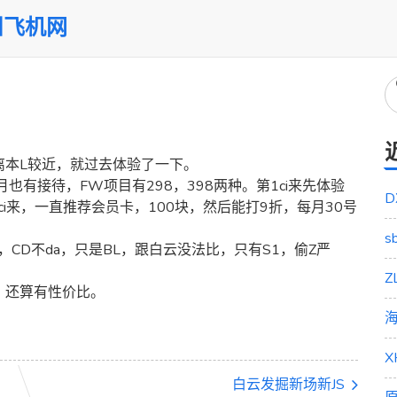
州飞机网
离本L较近，就过去体验了一下。
也有接待，FW项目有298，398两种。第1ci来先体验
D
1ci来，一直推荐会员卡，100块，然后能打9折，每月30号
s
，CD不da，只是BL，跟白云没法比，只有S1，偷Z严
8，还算有性价比。
白云发掘新场新JS