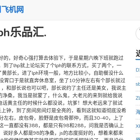
州飞机网
h乐品汇.
挺好的，好奇心强打算去体验下，于是星期六晚下班就跑过
到了lhp就上论坛买了个lph的联系方式，买了两个，一
D
黄部长，进了lph环境一般，地方比较小，自助餐没什么
就没胃口于是就直奔休息室，坐了10分钟左右有个部长就过
s
），和部长说也可以吧，部长说约了主任还是美女，我说主
8的净桑，我当是就蒙了，什么鬼，大老元的来到就给我说
打电话黄主任的时候什么都没说，坑爹！想大老远来了就试
长上钟，到了房间房间灯是全亮的，看到这就知道彻底没希
分左右，皮包骨，脸野是皮包骨那仲，而且30-40，上了
们这一直都没有388，都是只有98和288，问我是否确认上
，说好多人都是98的净桑，js的态度挺好的，想着来都来