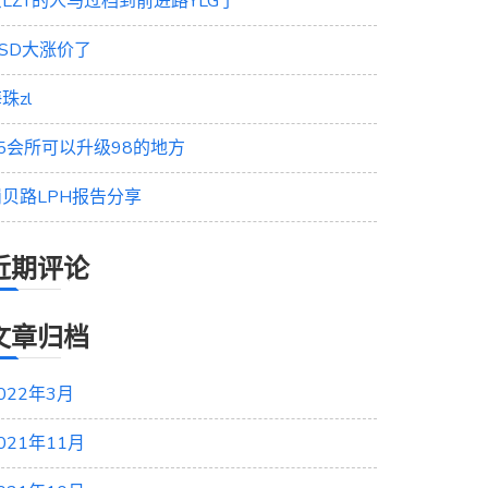
LZT的人马过档到前进路YLG了
SD大涨价了
珠zl
95会所可以升级98的地方
岗贝路LPH报告分享
近期评论
文章归档
022年3月
021年11月