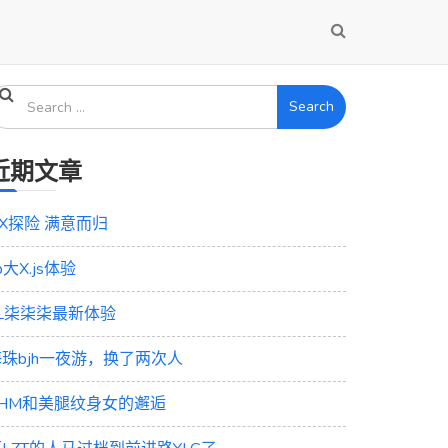
Search
近期文章
X探险 满意而归
b大X.js体验
ZL柒柒柒最新体验
海珠bjh一夜游，换了两次人
XHM和美腿纹身女的邂逅