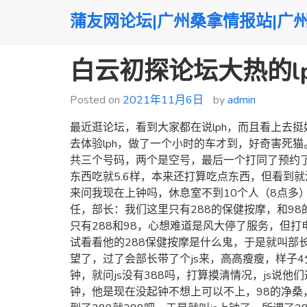
Skip
蒲友网论坛|广州桑拿情报站|广
to
content
白云初探论坛大热的lp
Posted on
2021年11月6日
by
admin
最近逛论坛，看到大家都在说lph，而且看上去
去体验lph，做了一个小时的车才到，好奇害死猫。
共三个号码，两个是空号，最后一个打同了预约了
东西吃就5.6样，本来还打算吃点东西，但看到
来问我现在上钟吗，休息室不到10个人（8点多
任，部长：我们这里只有288的保健按摩，和9
只有288和98，心想难道是风大停了服务，但
试看看他的288保健按摩是什么鬼，于是就叫部
望了，过了会部长带了个js来，高高瘦瘦，样子4
钟，就问js没有388吗，打算摸清情况，js说他
钟，他是现在没起钟不想上可以不上，98的净桑