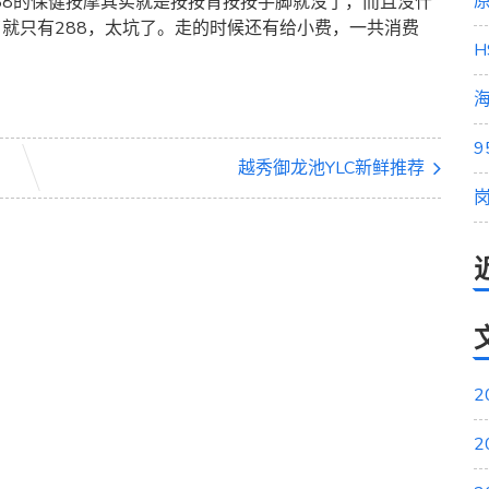
原
了288的保健按摩其实就是按按背按按手脚就没了，而且没什
了就只有288，太坑了。走的时候还有给小费，一共消费
H
海
越秀御龙池YLC新鲜推荐
2
2