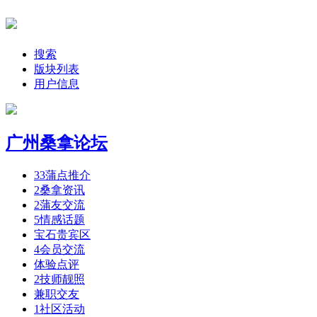
搜索
版块列表
用户信息
广州桑拿论坛
33
蒲点推介
2
桑拿资讯
2
蒲友交流
5
情感话题
宝石贵宾区
4
会员交流
体验点评
2
技师靓照
兼职交友
1
社区活动