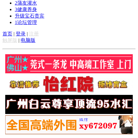
2
蒲友灌水
3
健康养身
升级宝石贵宾
1
论坛管理
首页
|
登录
|
注册
触屏版
|
电脑版